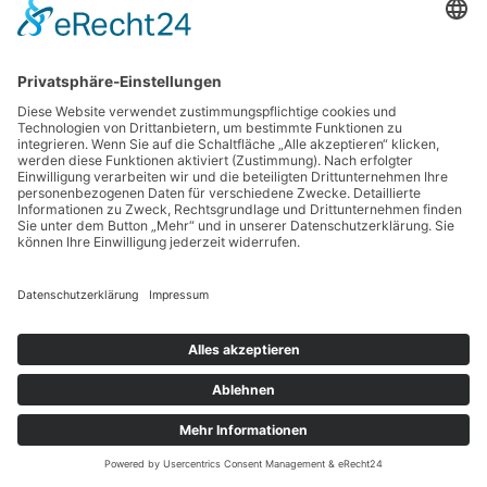
Unsere Internetseiten verwenden so genannte
„Cookies“. Cookies sind kleine Datenpakete und
richten auf Ihrem Endgerät keinen Schaden an. Sie
werden entweder vorübergehend für die Dauer
einer Sitzung (Session-Cookies) oder dauerhaft
(permanente Cookies) auf Ihrem Endgerät
gespeichert. Session-Cookies werden nach Ende
Ihres Besuchs automatisch gelöscht. Permanente
Cookies bleiben auf Ihrem Endgerät gespeichert,
bis Sie diese selbst löschen oder eine automatische
Löschung durch Ihren Webbrowser erfolgt.
Cookies können von uns (First-Party-Cookies) oder
von Drittunternehmen stammen (sog. Third-Party-
Cookies). Third-Party-Cookies ermöglichen die
Einbindung bestimmter Dienstleistungen von
Drittunternehmen innerhalb von Webseiten (z. B.
Cookies zur Abwicklung von