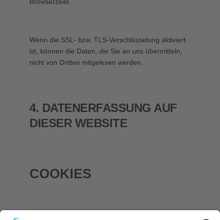
Browserzeile.
Wenn die SSL- bzw. TLS-Verschlüsselung aktiviert
ist, können die Daten, die Sie an uns übermitteln,
nicht von Dritten mitgelesen werden.
4. DATENERFASSUNG AUF
DIESER WEBSITE
COOKIES